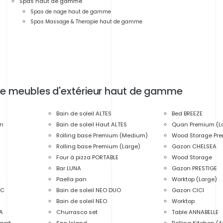
Spas haut de gamme
Spas de nage haut de gamme
Spas Massage & Therapie haut de gamme
 de meubles d'extérieur haut de gamme
Bain de soleil ALTES
Bed BREEZE
on
Bain de soleil Haut ALTES
Quan Premium (L
Rolling base Premium (Medium)
Wood Storage Pr
Rolling base Premium (Large)
Gazon CHELSEA
Four à pizza PORTABLE
Wood Storage
Bar LUNA
Gazon PRESTIGE
E
Paella pan
Worktop (Large)
IC
Bain de soleil NEO DUO
Gazon CICI
Bain de soleil NEO
Worktop
KA
Churrasco set
Table ANNABELLE
port
Spa Island
Rolling Kitchen (A