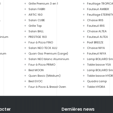
I
Grille Premium 3 en 1
Feuillage TROPICA
Salon FABRI
Fauteuil AMBER
ARTIC 160
Feuillage ETERNIT
A
Salon CUBE
Chaise IRIS
Grille Top
Fauteuil IRIS
Salon BALL
Chaise ALTEA
minium
PRESTIGE 160
Fauteuil ALTEA
Four à Pizza FINO
Poof BREEZE
Salon NEO TECK ALU
Chaise NIYA
inium
Quan Gaz Premium (Large)
Fauteuil NIYA
Salon NEO blanc Aluminium
Lamp BOLLARD Smal
Four à Pizza PRIMO
Table basse YSA
Bed MOON
Lamp BOLLARD Smal
Quan Basic (Médium)
Table basse HYD
Bed EVOC
Quadro Lamp
Four à Pizza & Bread Oven
Table HYDRA
acter
Dernières news