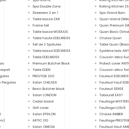
Spa Double Zone
Rolling Kitchen (S
Skeewers 3 en 1
Spa Grand Bain
Table basse ZAR
Quan Island (Mé
Frame Set
Quan Premium (
Table basse MODULIS
Quan Basic (Smal
Table haute EDELWEISS
Chaise Quan
Set de 2 Spatules
Table Quan (Bras
Table basse EDELWEISS
Système leds AN
Table EDELWEISS
Coussin déco Sun
las
Premium Butcher Block
Protect cover ANT
arport
Table EDEN
Coussin déco Twi
rgolas
PRESTIGE 200
Fauteuil EDELWEIS
s Pergolas
Salon CHELSEA
Fauteuil haut ED
Basic Butcher block
Fauteuil SENSE
Salon LONDON
Tabouret EAST
Cedar board
Feuillage MYSTER
Grill cover
Feuillage LUXUS
S
Salon EPSILON
Chaise AMBER
um)
ARTIC 130
Feuillage PRESTIG
)
Salon OMEGA
Fauteuil Haut AM