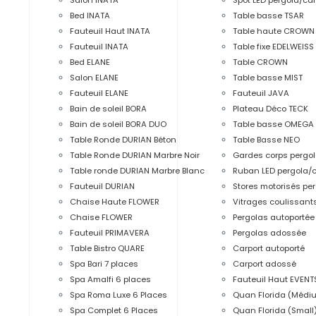
Bed INATA
Table basse TSAR
Fauteuil Haut INATA
Table haute CROWN
Fauteuil INATA
Table fixe EDELWEISS
Bed ELANE
Table CROWN
Salon ELANE
Table basse MIST
Fauteuil ELANE
Fauteuil JAVA
Bain de soleil BORA
Plateau Déco TECK
Bain de soleil BORA DUO
Table basse OMEGA
Table Ronde DURIAN Béton
Table Basse NEO
Table Ronde DURIAN Marbre Noir
Gardes corps pergo
Table ronde DURIAN Marbre Blanc
Ruban LED pergola/c
Fauteuil DURIAN
Stores motorisés pe
Chaise Haute FLOWER
Vitrages coulissant
Chaise FLOWER
Pergolas autoportée
Fauteuil PRIMAVERA
Pergolas adossée
Table Bistro QUARE
Carport autoporté
Spa Bari 7 places
Carport adossé
Spa Amalfi 6 places
Fauteuil Haut EVENT
Spa Roma Luxe 6 Places
Quan Florida (Médi
Spa Complet 6 Places
Quan Florida (Small