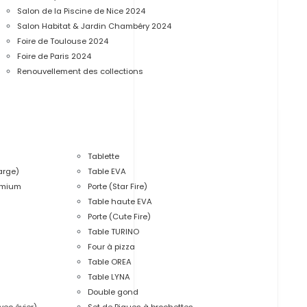
Salon de la Piscine de Nice 2024
Salon Habitat & Jardin Chambéry 2024
Foire de Toulouse 2024
Foire de Paris 2024
Renouvellement des collections
Tablette
arge)
Table EVA
emium
Porte (Star Fire)
Table haute EVA
Porte (Cute Fire)
Table TURINO
Four à pizza
Table OREA
Table LYNA
Double gond
vec évier)
Set de Piques à brochettes