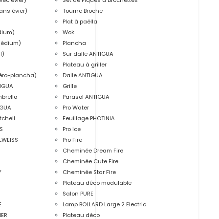
ans évier)
Tourne Broche
Plat à paëlla
dium)
Wok
Médium)
Plancha
l)
Sur dalle ANTIGUA
Plateau à griller
éro-plancha)
Dalle ANTIGUA
TIGUA
Grille
brella
Parasol ANTIGUA
IGUA
Pro Water
tchell
Feuillage PHOTINIA
S
Pro Ice
ELWEISS
Pro Fire
Cheminée Dream Fire
Cheminée Cute Fire
Y
Cheminée Star Fire
Plateau déco modulable
Salon PURE
E
Lamp BOLLARD Large 2 Electric
BER
Plateau déco