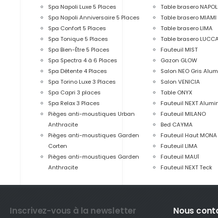
Spa Napoli Luxe 5 Places
Table brasero NAPOL
Spa Napoli Anniversaire 5 Places
Table brasero MIAMI
Spa Confort 5 Places
Table brasero LIMA
Spa Tonique 5 Places
Table brasero LUCC
Spa Bien-Être 5 Places
Fauteuil MIST
Spa Spectra 4 à 6 Places
Gazon GLOW
Spa Détente 4 Places
Salon NEO Gris Alu
Spa Torino Luxe 3 Places
Salon VENICIA
Spa Capri 3 places
Table ONYX
Spa Relax 3 Places
Fauteuil NEXT Alum
Pièges anti-moustiques Urban
Fauteuil MILANO
Anthracite
Bed CAYMA
Pièges anti-moustiques Garden
Fauteuil Haut MONA
Corten
Fauteuil LIMA
Pièges anti-moustiques Garden
Fauteuil MAUÏ
Anthracite
Fauteuil NEXT Teck
Inscrivez-vous à la newsletter
Nous cont