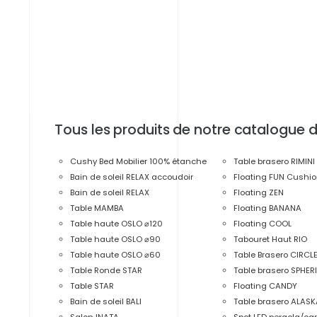
Tous les produits de notre catalogue
Cushy Bed Mobilier 100% étanche
Table brasero RIMINI
Bain de soleil RELAX accoudoir
Floating FUN Cushi
Bain de soleil RELAX
Floating ZEN
Table MAMBA
Floating BANANA
Table haute OSLO ⌀120
Floating COOL
Table haute OSLO ⌀90
Tabouret Haut RIO
Table haute OSLO ⌀60
Table Brasero CIRCL
Table Ronde STAR
Table brasero SPHER
Table STAR
Floating CANDY
Bain de soleil BALI
Table brasero ALAS
Salon INATA
Spot LED pergola/car