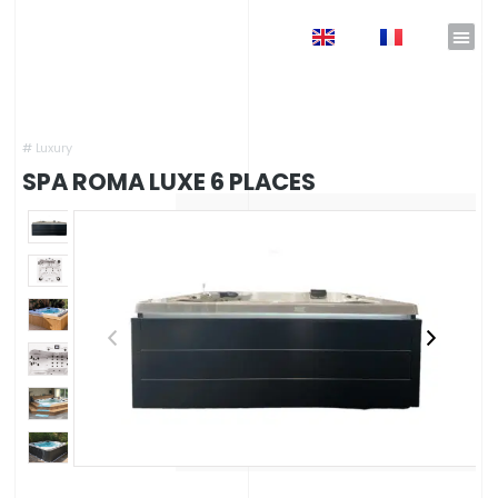
EN
FR
Accueil
»
Catalogue Nicolazi Design
»
Spas haut de gamme
»
Spas Massage & Therapie
haut de gamme
»
Spa Roma Luxe 6 Places
#
Luxury
SPA ROMA LUXE 6 PLACES