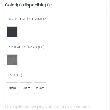
Colori
disponible
:
(s)
(s)
STRUCTURE (ALUMINIUM)
PLATEAU (CÉRAMIQUE)
TAILLE(S)
140cm
100cm
210cm
Complétez ce produit selon vos envies.