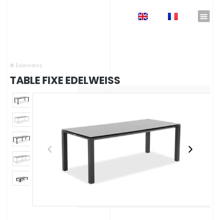
EN
FR
Accueil
»
Catalogue Nicolazi Design
»
Mobilier de Jardin
»
Tables d'extérieur design
»
Table
fixe EDELWEISS
#
Edelweiss
TABLE FIXE EDELWEISS