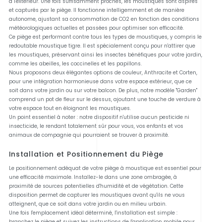
à l'extérieur. Une fois suffisamment proches, les moustiques sont aspirés
et capturés par le piège. Il fonctionne intelligemment et de manière
autonome, ajustant sa consommation de CO2 en fonction des conditions
météorologiques actuelles et passées pour optimiser son efficacité.
Ce piège est performant contre tous les types de moustiques, y compris le
redoutable moustique tigre. Il est spécialement conçu pour n'attirer que
les moustiques, préservant ainsi les insectes bénéfiques pour votre jardin,
comme les abeilles, les coccinelles et les papillons.
Nous proposons deux élégantes options de couleur, Anthracite et Corten,
pour une intégration harmonieuse dans votre espace extérieur, que ce
soit dans votre jardin ou sur votre balcon. De plus, notre modèle "Garden"
comprend un pot de fleur sur le dessus, ajoutant une touche de verdure à
votre espace tout en éloignant les moustiques.
Un point essentiel à noter : notre dispositif n'utilise aucun pesticide ni
insecticide, le rendant totalement sûr pour vous, vos enfants et vos
animaux de compagnie qui pourraient se trouver à proximité.
Installation et Positionnement du Piège
Le positionnement adéquat de votre piège à moustique est essentiel pour
une efficacité maximale. Installez-le dans une zone ombragée, à
proximité de sources potentielles d'humidité et de végétation. Cette
disposition permet de capturer les moustiques avant qu'ils ne vous
atteignent, que ce soit dans votre jardin ou en milieu urbain.
Une fois l'emplacement idéal déterminé, l'installation est simple :
branchez le piège et suivez les instructions de l'application mobile pour