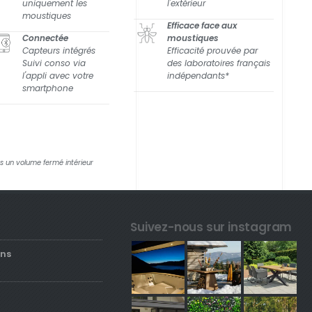
uniquement les
l'extérieur
moustiques
Efficace face aux
Connectée
moustiques
Capteurs intégrés
Efficacité prouvée par
Suivi conso via
des laboratoires français
l'appli avec votre
indépendants*
smartphone
s un volume fermé intérieur
Suivez-nous sur instagram
ons