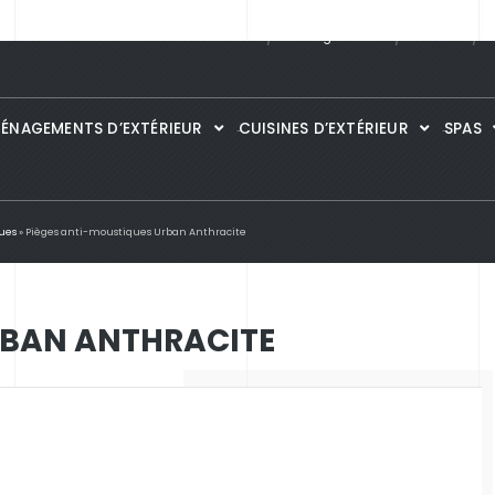
Guide des matières
Catalogues
PDF
Portfolio
S
ÉNAGEMENTS D’EXTÉRIEUR
CUISINES D’EXTÉRIEUR
SPAS
ues
»
Pièges anti-moustiques Urban Anthracite
RBAN ANTHRACITE