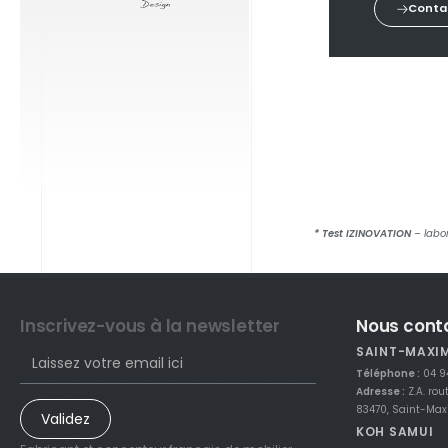
Conta
* Test IZINOVATION
– labor
Inscrivez-vous à la newsletter
Nous cont
SAINT-MAXI
Téléphone :
04 9
Adresse :
Z.A. rou
83470, Saint-Ma
Validez
KOH SAMUI