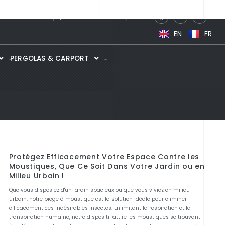
HOWROOM 360°
POINTS DE VENTES
News
EN
FR
PERGOLAS & CARPORT
Protégez Efficacement Votre Espace Contre les
Moustiques, Que Ce Soit Dans Votre Jardin ou en
Milieu Urbain !
Que vous disposiez d'un jardin spacieux ou que vous viviez en milieu
urbain, notre piège à moustique est la solution idéale pour éliminer
efficacement ces indésirables insectes. En imitant la respiration et la
transpiration humaine, notre dispositif attire les moustiques se trouvant