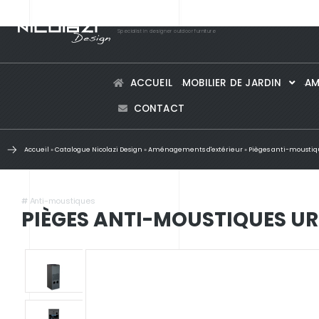
Specialist in designer outdoor furniture
ACCUEIL
MOBILIER DE JARDIN
AM
CONTACT
Accueil
»
Catalogue Nicolazi Design
»
Aménagements d'extérieur
»
Pièges anti-moustiq
#
Anti-moustiques
PIÈGES ANTI-MOUSTIQUES U