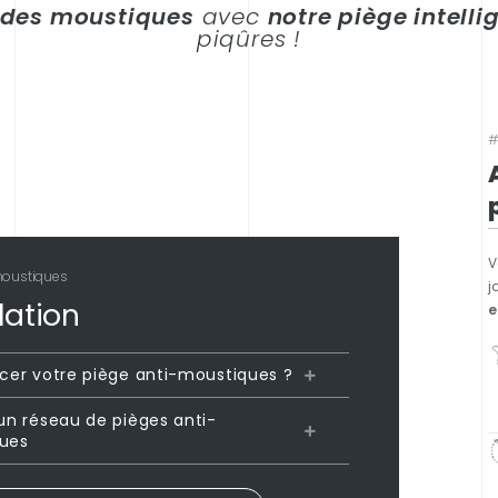
des moustiques
avec
notre piège intellig
piqûres !
#
V
moustiques
j
lation
e
cer votre piège anti-moustiques ?
un réseau de pièges anti-
ues