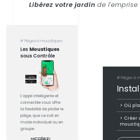
Libérez votre jardin
de l'emprise
# Pièges à moustiques
Les
Moustiques
sous Contrôle
# Pièges à 
Instal
L’appli intelligente et
connectée vous offre
> Où pla
la flexibilité de piloter le
piège, que ce soit en
> Créer 
mode individuel ou en
moustiq
groupe.