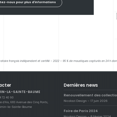
tez-nous pour plus d'informations
atoire français indépendant et certifié – 2022 – 95 % de moustiques capturés en 24 h dan
acter
Dernières news
MIN-LA-SAINTE-BAUME
Renouvellement des collecti
4 72 40 90
Nicolazi Design – 17 juin 2026
te d’Aix, 683 Avenue des Cinq Ponts,
ximin-la-Sainte-Baume
Foire de Paris 2024
Nicolazi Design – 8 février 2024