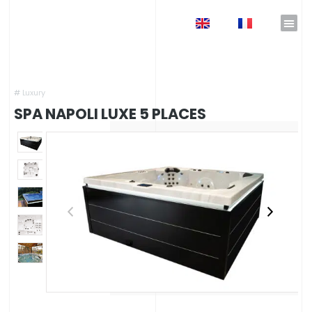
EN
FR
Accueil
»
Catalogue Nicolazi Design
»
Spas haut de gamme
»
Spas Massage & Therapie
haut de gamme
»
Spa Napoli Luxe 5 Places
#
Luxury
SPA NAPOLI LUXE 5 PLACES