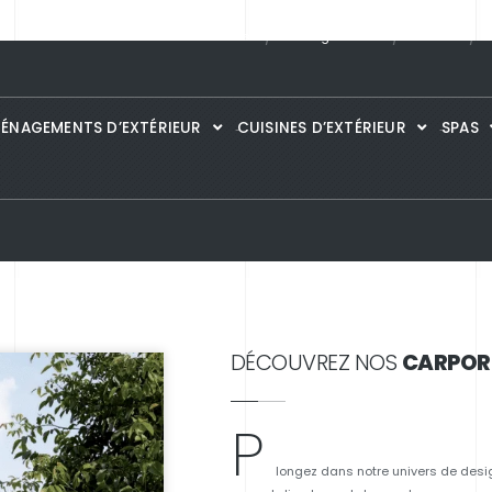
Guide des matières
Catalogues
PDF
Portfolio
S
ÉNAGEMENTS D’EXTÉRIEUR
CUISINES D’EXTÉRIEUR
SPAS
DÉCOUVREZ NOS
CARPO
P
longez dans notre univers de desi