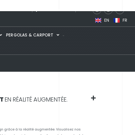
HOWROOM 360°
POINTS DE VENTES
News
EN
FR
PERGOLAS & CARPORT
RT
EN RÉALITÉ AUGMENTÉE.
gn grâce à la réalité augmentée. Visualisez nos