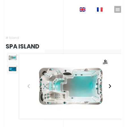
EN
FR
Accueil
»
Catalogue Nicolazi Design
»
Spas haut de gamme
»
Spas de nage haut de
gamme
»
Spa Island
#
Island
SPA ISLAND