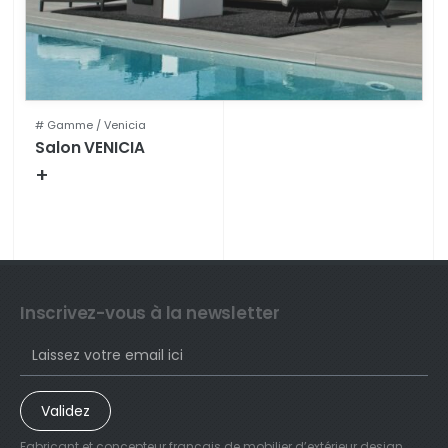
# Gamme /
Venicia
Salon VENICIA
+
Fiche technique
Inscrivez-vous à la newsletter
Validez
Fabricant et concepteur français de mobilier d’extérieur design