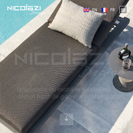
EN
FR
Spécialiste du
mobilier d'extérieur
design
haut de gamme
contemporain.