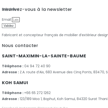
Inscrivez-vous à la newsletter
Précédent
Suivant
Email
Validez
Fabricant et concepteur français de mobilier d’extérieur desig
Nous contacter
SAINT-MAXIMIN-LA-SAINTE-BAUME
Téléphone :
04 94 72 40 90
Adresse :
Z.A. route d’Aix, 683 Avenue des Cinq Ponts, 83470
KOH SAMUI
Téléphone :
+66 65 272 1262
Adresse :
123/189 Moo 1, Bophut, Koh Samui, 84320 Surat Thani