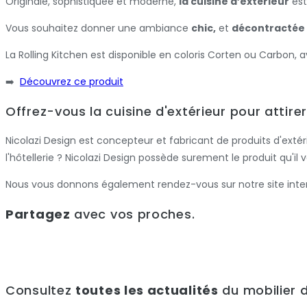
Originale, sophistiquée et moderne,
la cuisine d’extérieur
est
Vous souhaitez donner une ambiance
chic,
et
décontractée
La Rolling Kitchen est disponible en coloris Corten ou Carbon,
➡️
Découvrez ce produit
Offrez-vous la cuisine d'extérieur pour attire
Nicolazi Design est concepteur et fabricant de produits d'extéri
l'hôtellerie ? Nicolazi Design possède surement le produit qu'il v
Nous vous donnons également rendez-vous sur notre site inte
Partagez
avec vos proches.
Consultez
toutes les actualités
du mobilier d