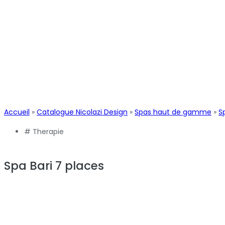
Accueil
»
Catalogue Nicolazi Design
»
Spas haut de gamme
»
S
#
Therapie
Spa Bari 7 places