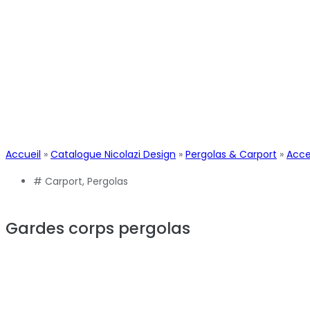
Accueil
»
Catalogue Nicolazi Design
»
Pergolas & Carport
»
Acce
#
Carport
,
Pergolas
Gardes corps pergolas