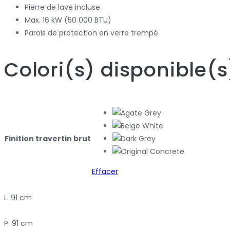
Pierre de lave incluse.
Max. 16 kW (50 000 BTU)
Parois de protection en verre trempé
Colori
(s)
disponible
(s
Finition travertin brut
Effacer
L. 91 cm
P. 91 cm