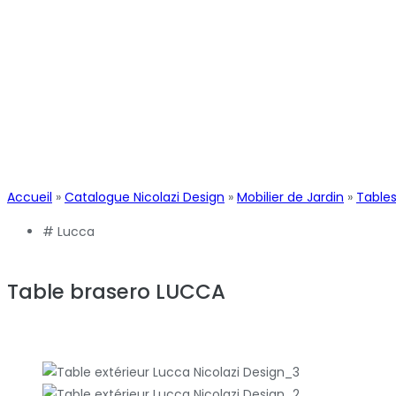
Accueil
»
Catalogue Nicolazi Design
»
Mobilier de Jardin
»
Tables
#
Lucca
Table brasero LUCCA