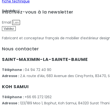
Fiche technique
Précédent
Suivant
Inscrivez-vous à la newsletter
Email
Validez
Fabricant et concepteur français de mobilier d’extérieur desig
Nous contacter
SAINT-MAXIMIN-LA-SAINTE-BAUME
Téléphone :
04 94 72 40 90
Adresse :
Z.A. route d’Aix, 683 Avenue des Cinq Ponts, 83470
KOH SAMUI
Téléphone :
+66 65 272 1262
Adresse :
123/189 Moo 1, Bophut, Koh Samui, 84320 Surat Thani