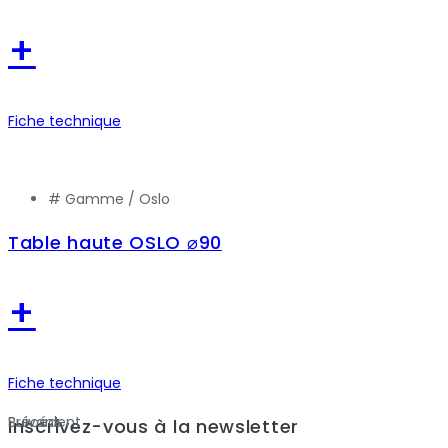
+
Fiche technique
# Gamme /
Oslo
Table haute OSLO ⌀90
+
Fiche technique
Précédent
Suivant
Inscrivez-vous à la newsletter