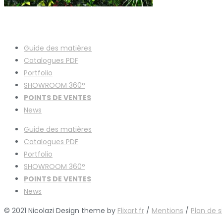
Guide des matières
Catalogues
PDF
Portfolio
SHOWROOM 360°
POINTS DE VENTES
News
Guide des matières
Catalogues
PDF
Portfolio
SHOWROOM 360°
POINTS DE VENTES
News
© 2021 Nicolazi Design theme by
Flixart.fr
/
Mentions
/
Plan de s