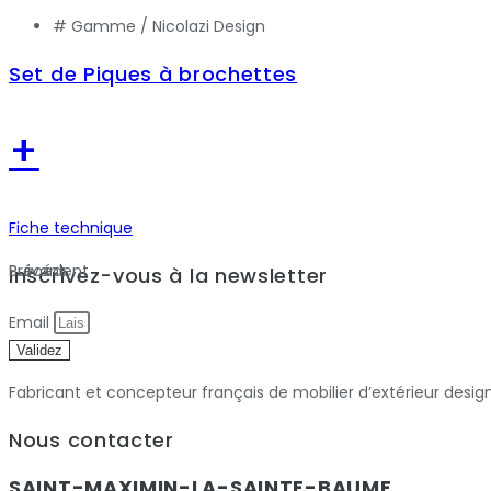
# Gamme /
Nicolazi Design
Set de Piques à brochettes
+
Fiche technique
Précédent
Suivant
Inscrivez-vous à la newsletter
Email
Validez
Fabricant et concepteur français de mobilier d’extérieur desig
Nous contacter
SAINT-MAXIMIN-LA-SAINTE-BAUME