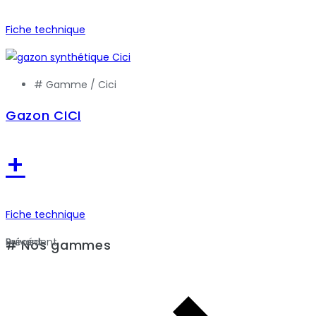
Fiche technique
# Gamme /
Cici
Gazon CICI
+
Fiche technique
Précédent
Suivant
# Nos gammes